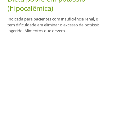
para outros que para algumas...
Dieta pobre em potássio
(hipocalêmica)
Indicada para pacientes com insuficiência renal, que
tem dificuldade em eliminar o excesso de potássio
ingerido. Alimentos que devem...