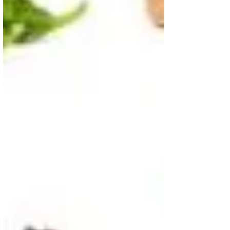
As gorduras devem compor cerca de 25% do valor
nutritivo total. Embora não seja indicado o abuso
de alimentos gordurosos, devido ao impacto
negativo que têm sobre o coração, não é
desejável eliminar completamente a gordura da
dieta de pessoas idosas. É importante observar o
tipo de gordura, que deve ser poli-insaturada e
monoinsaturada, que estão presentes, por exemplo,
no azeite, abacate e peixes como o salmão,
cavala, atum e sardinhas.
Proteína
Constituem 20% da dieta. Para alcançar esse limite
é desejável não abusar da carne, e comer mais
peixe, que pode ser combinado com legumes. A
falta de proteína pode alterar ou afetar a saúde do
idoso, e causar desordens tais como problemas de
pele e causar fadiga.
É essencial o consumo de produtos lácteos (melhor
se forem desnatados) como iogurte, leite, etc, uma
vez que representam uma fonte essencial de cálcio,
cujo défice pode resultar no aparecimento de
doenças tais como a osteoporose.