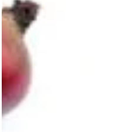
Carboidratos
Recomenda-se que os carboidratos constituam 55%
do valor nutricional total. Eles são encontrados em
alimentos, tais como:
– Cereais.
– Frutas.
– Massas (espaguete, macarrão, etc.).
– Legumes.
Vitaminas e minerais
Em pessoas idosas é frequentemente observado
níveis mais baixos de vitamina D, que pode, em
muitos casos, ser causada pela pouca exposição
ao sol. Se isso não puder ser corrigido a
mobilidade dos idosos pode ser limitada, temos de
aumentar a oferta dessa vitamina através da
alimentação.
É aconselhável que os alimentos para idosos sejam
ricos em vitamina A, B, C e D, porque é mais
eficaz do que a suplementação. Estas são algumas
das opções que contêm:
– Vitaminas A: damascos, tangerinas, pêssegos,
ameixas, cenouras, acelga, espinafre, feijão, leite.
– Vitamina B: couve-flor, repolho, beterraba,
chicória, ervilha, milho, nozes, arroz, produtos