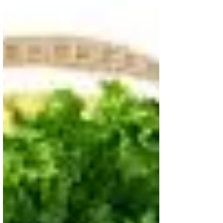
4 – Coma com moderação e inclua uma variedade
de alimentos em cada refeição.
5 – Comer frutas e legumes todos os dias.
6 – Consumir lácteos com baixo teor de gordura
todos os dias.
7 – Comer carne vermelha e branca. Antes de
cozinhar você tem que remover a gordura visível.
8 – Evite fritos e refogados. Tenha um consumo
moderado de açúcar e sal.
9 – Monitorar a ingestão de líquidos. Com o
envelhecimento há mudanças no equilíbrio hidro-
eletrolítico e o conteúdo de água corporal tende a
diminuir. Tome bastante água potável durante todo
o dia, especialmente no tempo quente.
10 – Cuide dos dentes e da higiene oral. Pare de
fumar, nunca é tarde para abandonar este mau
hábito.
11 – É aconselhável não abusar do consumo de
café, bebidas estimulantes e alcoólicas.
12 – Aumente o consumo de alimentos que
contenham
fibras
(legumes, vegetais, etc.) e
alimentos integrais.
fonte :
http://dicassobresaude.com/