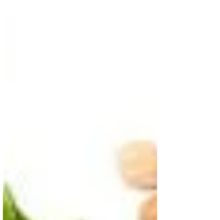
relacionadas à cárie dentária e diminuição da
produção de saliva, causa gases e constipação.
Isso pressupõe que os idosos têm que adaptar a
sua dieta à nova condição de seu sistema
digestivo, mudando o tipo de comida, para que os
alimentos sejam fáceis de engolir e digerir, e que
forneçam os nutrientes necessários, de acordo com
suas características fisiológicas, nível atividade e
suas características em cada caso.
Atualmente, existem dados epidemiológicos que
relacionam a alimentação e outros fatores, com
determinadas doenças crônicas, cardiovasculares,
neurodegenerativas, câncer, osteoporose, etc.
Alguns dos problemas de saúde dos
idosospoderiam ser evitados com uma intervenção
nutricional adequada. Isso ajuda a melhorar a
qualidade de vida, reduzir o risco de doença e/ou
contribuir para a sua recuperação.
O que incluir na dieta do idoso
Para os idosos, a dieta deve ser equilibrada e de
acordo com a atividade física e gasto energético
de cada pessoa:
Gorduras