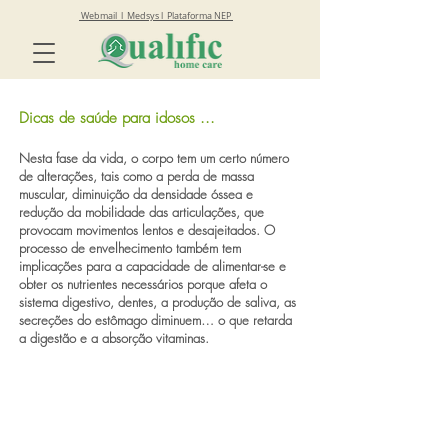
Webmail
l
Medsys
l
Plataforma NEP
Dicas de saúde para idosos ...
Nesta fase da vida, o corpo tem um certo número
de alterações, tais como a perda de massa
muscular, diminuição da densidade óssea e
redução da mobilidade das articulações, que
provocam movimentos lentos e desajeitados. O
processo de envelhecimento também tem
implicações para a capacidade de alimentar-se e
obter os nutrientes necessários porque afeta o
sistema digestivo, dentes, a produção de saliva, as
secreções do estômago diminuem… o que retarda
a digestão e a absorção vitaminas.
A dificuldade de mastigação e deglutição,