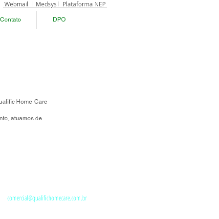
Webmail
l
Medsys
l
Plataforma NEP
Contato
DPO
Qualific Home Care
ento, atuamos de
 :
(11) 4805-6544
il :
comercial@qualifichomecare.com.br