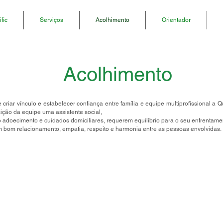
fic
Serviços
Acolhimento
Orientador
Acolhimento
 criar vínculo e estabelecer confiança entre família e equipe multiprofissional a 
ção da equipe uma assistente social,
 adoecimento e cuidados domiciliares, requerem equilíbrio para o seu enfrentam
 bom relacionamento, empatia, respeito e harmonia entre as pessoas envolvidas.​​​​
Endereço
Tel
Avenida Nove de Julho , 1717 - Bloco STGO - Sala
Ema
22A
Jundiaí - São Paulo